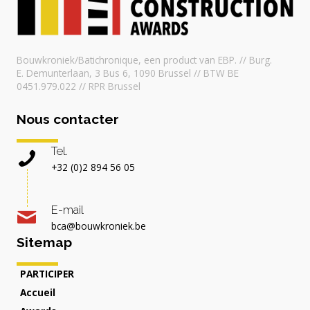
Bouwkroniek/Batichronique, een product van EBP. // Burg.
E. Demunterlaan, 3 Bus 6, 1090 Brussel // BTW BE
0451.979.022 // RPR Brussel
Nous contacter
Tel.
+32 (0)2 894 56 05
E-mail
bca@bouwkroniek.be
Sitemap
PARTICIPER
Accueil