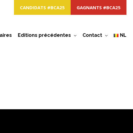
CANDIDATS #BCA25
GAGNANTS #BCA25
aires
Editions précédentes
Contact
NL