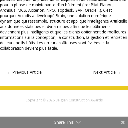
pour la phase de maintenance d’un bâtiment (ex : BIM, Planon,
Archibus, MCS, Axxerion, NPQ, Topdesk, SAP, Oracle…). C’est
pourquoi Arcadis a développé Brain, une solution numérique
dynamique qui rassemble, structure et applique l’Intelligence Artificielle
aux données statiques et dynamiques afin que les bâtiments
deviennent plus intelligents et que les clients obtiennent de meilleures
informations sur la conception, la construction, la gestion et l’entretien
de leurs actifs bâtis. Les erreurs coûteuses sont évitées et la
collaboration devient plus facile.
Navigation
←
Previous Article
Next Article
→
de
l’article
Copyright © 2026
Belgian Construction Awards
Share This