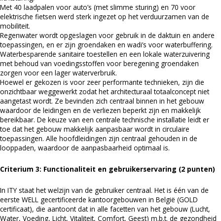
Met 40 laadpalen voor auto’s (met slimme sturing) en 70 voor
elektrische fietsen werd sterk ingezet op het verduurzamen van de
mobiliteit.
Regenwater wordt opgeslagen voor gebruik in de daktuin en andere
toepassingen, en er zijn groendaken en wadi’s voor waterbuffering.
Waterbesparende sanitaire toestellen en een lokale waterzuivering
met behoud van voedingsstoffen voor beregening groendaken
zorgen voor een lager waterverbruik.
Hoewel er gekozen is voor zeer performante technieken, zijn die
onzichtbaar weggewerkt zodat het architecturaal totaalconcept niet
aangetast wordt. Ze bevinden zich centraal binnen in het gebouw
waardoor de leidingen en de verliezen beperkt zijn en makkelijk
bereikbaar. De keuze van een centrale technische installatie leidt er
toe dat het gebouw makkelijk aanpasbaar wordt in circulaire
toepassingen. Alle hoofdleidingen zijn centraal gehouden in de
looppaden, waardoor de aanpasbaarheid optimaal is.
Criterium 3: Functionaliteit en gebruikerservaring (2 punten)
In ITY staat het welzijn van de gebruiker centraal. Het is één van de
eerste WELL gecertificeerde kantoorgebouwen in België (GOLD
certificaat), die aantoont dat in alle facetten van het gebouw (Lucht,
Water, Voeding, Licht, Vitaliteit, Comfort, Geest) m.b.t. de gezondheid