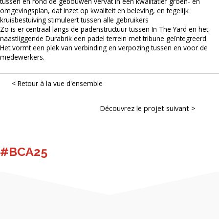
tussen en rond de gebouwen vervat in een kwalitatief groen- en
omgevingsplan, dat inzet op kwaliteit en beleving, en tegelijk
kruisbestuiving stimuleert tussen alle gebruikers
Zo is er centraal langs de padenstructuur tussen In The Yard en het
naastliggende Durabrik een padel terrein met tribune geïntegreerd.
Het vormt een plek van verbinding en verpozing tussen en voor de
medewerkers.
< Retour à la vue d'ensemble
Posts
Découvrez le projet suivant >
navigation
#BCA25