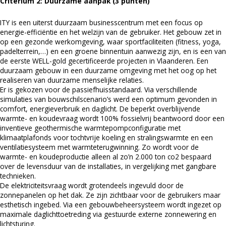
Criterium 2: Duurzame aanpak (3 punten)
ITY is een uiterst duurzaam businesscentrum met een focus op
energie-efficiëntie en het welzijn van de gebruiker. Het gebouw zet in
op een gezonde werkomgeving, waar sportfaciliteiten (fitness, yoga,
padelterrein,…) en een groene binnentuin aanwezig zijn, en is een van
de eerste WELL-gold gecertificeerde projecten in Vlaanderen. Een
duurzaam gebouw in een duurzame omgeving met het oog op het
realiseren van duurzame menselijke relaties.
Er is gekozen voor de passiefhuisstandaard. Via verschillende
simulaties van bouwschilscenario’s werd een optimum gevonden in
comfort, energieverbruik en daglicht. De beperkt overblijvende
warmte- en koudevraag wordt 100% fossielvrij beantwoord door een
inventieve geothermische warmtepompconfiguratie met
klimaatplafonds voor tochtvrije koeling en stralingswarmte en een
ventilatiesysteem met warmteterugwinning. Zo wordt voor de
warmte- en koudeproductie alleen al zo’n 2.000 ton co2 bespaard
over de levensduur van de installaties, in vergelijking met gangbare
technieken.
De elektriciteitsvraag wordt grotendeels ingevuld door de
zonnepanelen op het dak. Ze zijn zichtbaar voor de gebruikers maar
esthetisch ingebed. Via een gebouwbeheersysteem wordt ingezet op
maximale daglichttoetreding via gestuurde externe zonnewering en
lichtsturing.