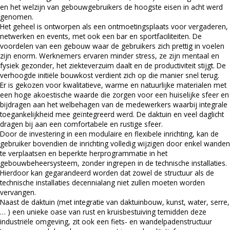
en het welzijn van gebouwgebruikers de hoogste eisen in acht werd
genomen.
Het geheel is ontworpen als een ontmoetingsplaats voor vergaderen,
netwerken en events, met ook een bar en sportfaciliteiten. De
voordelen van een gebouw waar de gebruikers zich prettig in voelen
zijn enorm. Werknemers ervaren minder stress, ze zijn mentaal en
fysiek gezonder, het ziekteverzuim daalt en de productiviteit stijgt. De
verhoogde initiële bouwkost verdient zich op die manier snel terug.
Er is gekozen voor kwalitatieve, warme en natuurlijke materialen met
een hoge akoestische waarde die zorgen voor een huiselijke sfeer en
bijdragen aan het welbehagen van de medewerkers waarbij integrale
toegankelijkheid mee geïntegreerd werd. De daktuin en veel daglicht
dragen bij aan een comfortabele en rustige sfeer.
Door de investering in een modulaire en flexibele inrichting, kan de
gebruiker bovendien de inrichting volledig wijzigen door enkel wanden
te verplaatsen en beperkte herprogrammatie in het
gebouwbeheersysteem, zonder ingrepen in de technische installaties.
Hierdoor kan gegarandeerd worden dat zowel de structuur als de
technische installaties decennialang niet zullen moeten worden
vervangen.
Naast de daktuin (met integratie van daktuinbouw, kunst, water, serre,
… ) een unieke oase van rust en kruisbestuiving temidden deze
industriële omgeving, zit ook een fiets- en wandelpadenstructuur