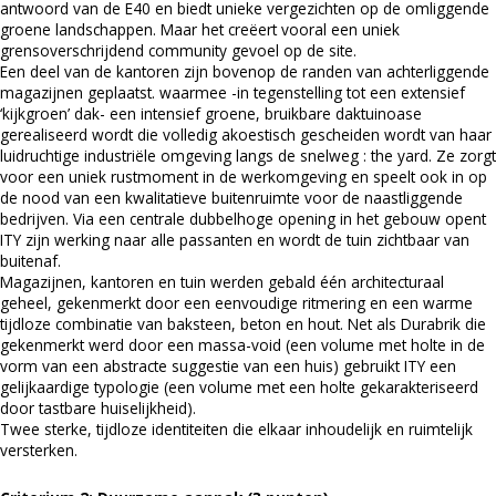
antwoord van de E40 en biedt unieke vergezichten op de omliggende
groene landschappen. Maar het creëert vooral een uniek
grensoverschrijdend community gevoel op de site.
Een deel van de kantoren zijn bovenop de randen van achterliggende
magazijnen geplaatst. waarmee -in tegenstelling tot een extensief
‘kijkgroen’ dak- een intensief groene, bruikbare daktuinoase
gerealiseerd wordt die volledig akoestisch gescheiden wordt van haar
luidruchtige industriële omgeving langs de snelweg : the yard. Ze zorgt
voor een uniek rustmoment in de werkomgeving en speelt ook in op
de nood van een kwalitatieve buitenruimte voor de naastliggende
bedrijven. Via een centrale dubbelhoge opening in het gebouw opent
ITY zijn werking naar alle passanten en wordt de tuin zichtbaar van
buitenaf.
Magazijnen, kantoren en tuin werden gebald één architecturaal
geheel, gekenmerkt door een eenvoudige ritmering en een warme
tijdloze combinatie van baksteen, beton en hout. Net als Durabrik die
gekenmerkt werd door een massa-void (een volume met holte in de
vorm van een abstracte suggestie van een huis) gebruikt ITY een
gelijkaardige typologie (een volume met een holte gekarakteriseerd
door tastbare huiselijkheid).
Twee sterke, tijdloze identiteiten die elkaar inhoudelijk en ruimtelijk
versterken.