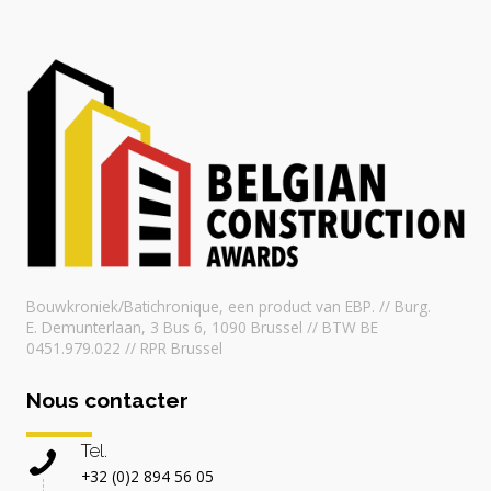
Bouwkroniek/Batichronique, een product van EBP. // Burg.
E. Demunterlaan, 3 Bus 6, 1090 Brussel // BTW BE
0451.979.022 // RPR Brussel
Nous contacter
Tel.
+32 (0)2 894 56 05