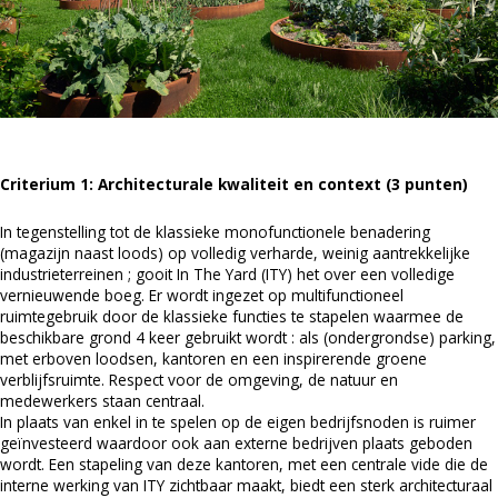
Criterium 1: Architecturale kwaliteit en context (3 punten)
In tegenstelling tot de klassieke monofunctionele benadering
(magazijn naast loods) op volledig verharde, weinig aantrekkelijke
industrieterreinen ; gooit In The Yard (ITY) het over een volledige
vernieuwende boeg. Er wordt ingezet op multifunctioneel
ruimtegebruik door de klassieke functies te stapelen waarmee de
beschikbare grond 4 keer gebruikt wordt : als (ondergrondse) parking,
met erboven loodsen, kantoren en een inspirerende groene
verblijfsruimte. Respect voor de omgeving, de natuur en
medewerkers staan centraal.
In plaats van enkel in te spelen op de eigen bedrijfsnoden is ruimer
geïnvesteerd waardoor ook aan externe bedrijven plaats geboden
wordt. Een stapeling van deze kantoren, met een centrale vide die de
interne werking van ITY zichtbaar maakt, biedt een sterk architecturaal