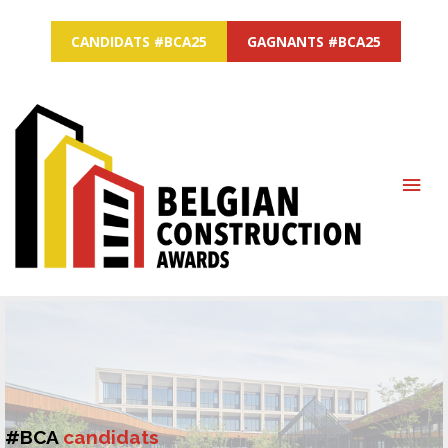
CANDIDATS #BCA25
GAGNANTS #BCA25
MAI
ME
#BCA
candidats