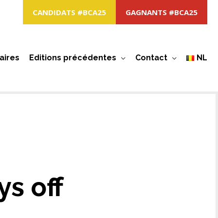
CANDIDATS #BCA25
GAGNANTS #BCA25
aires
Editions précédentes
Contact
NL
s off