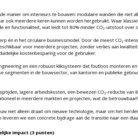
manier om interieurs te bouwen: modulaire wanden die niet alle
ar ook meerdere keren kunnen worden hergebruikt. Waar klassie
functionaliteit, wat leidt tot 80% minder CO₂-uitstoot over de
ntwerp én in het circulaire businessmodel. Door de meest CO₂-int
hikbaar voor meerdere projecten, zonder verlies aan kwaliteit. D
duidelijke kostenbesparing voor de gebruiker.
gineering en een robuust kliksysteem dat foutloos monteren en
rse segmenten in de bouwsector, van kantoren en publieke gebo
ooptijden, lagere arbeidskosten, een bewezen CO₂-reductie van
rationeel in meerdere markten en projecten, wat de betrouwbaarh
ouw niet alleen draait om nieuwe technologie, maar om het herd
n. Zo leveren we een concrete bijdrage aan de transitie naar een d
elijke impact (3 punten)