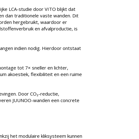
ke LCA-studie door VITO blijkt dat
 dan traditionele vaste wanden. Dit
orden hergebruikt, waardoor er
stoffenverbruik en afvalproductie, is
vangen indien nodig. Hierdoor ontstaat
tage tot 7× sneller en lichter,
 akoestiek, flexibiliteit en een ruime
evingen. Door CO₂-reductie,
 leveren JUUNOO-wanden een concrete
kzij het modulaire kliksysteem kunnen