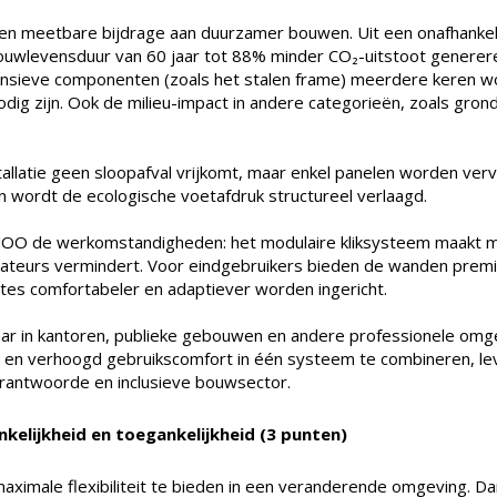
 meetbare bijdrage aan duurzamer bouwen. Uit een onafhankelij
wlevensduur van 60 jaar tot 88% minder CO₂-uitstoot genereren
ensieve componenten (zoals het stalen frame) meerdere keren w
odig zijn. Ook de milieu-impact in andere categorieën, zoals grond
stallatie geen sloopafval vrijkomt, maar enkel panelen worden ver
en wordt de ecologische voetafdruk structureel verlaagd.
OO de werkomstandigheden: het modulaire kliksysteem maakt mon
lateurs vermindert. Voor eindgebruikers bieden de wanden premium
tes comfortabeler en adaptiever worden ingericht.
ar in kantoren, publieke gebouwen en andere professionele omg
e en verhoogd gebruikscomfort in één systeem te combineren,
rantwoorde en inclusieve bouwsector.
kelijkheid en toegankelijkheid (3 punten)
male flexibiliteit te bieden in een veranderende omgeving. Dan