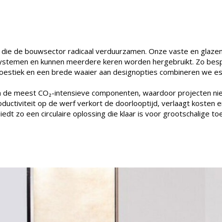
die de bouwsector radicaal verduurzamen. Onze vaste en glaze
e systemen en kunnen meerdere keren worden hergebruikt. Zo be
oestiek en een brede waaier aan designopties combineren we est
an de meest CO₂-intensieve componenten, waardoor projecten ni
tiviteit op de werf verkort de doorlooptijd, verlaagt kosten en 
 zo een circulaire oplossing die klaar is voor grootschalige toe