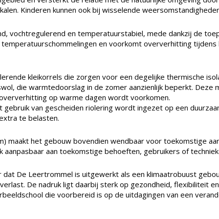
kalen. Kinderen kunnen ook bij wisselende weersomstandigheden 
d, vochtregulerend en temperatuurstabiel, mede dankzij de toe
l op temperatuurschommelingen en voorkomt oververhitting tijden
erende kleikorrels die zorgen voor een degelijke thermische isol
swol, die warmtedoorslag in de zomer aanzienlijk beperkt. Deze m
j oververhitting op warme dagen wordt voorkomen.
 gebruik van gescheiden riolering wordt ingezet op een duurzaa
extra te belasten.
 cm) maakt het gebouw bovendien wendbaar voor toekomstige aan
ook aanpasbaar aan toekomstige behoeften, gebruikers of techniek
dat De Leertrommel is uitgewerkt als een klimaatrobuust gebou
rlast. De nadruk ligt daarbij sterk op gezondheid, flexibiliteit e
beeldschool die voorbereid is op de uitdagingen van een verand