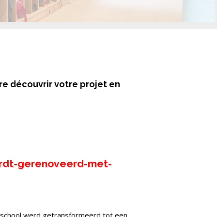
ire découvrir votre projet en
ordt-gerenoveerd-met-
erschool werd getransformeerd tot een