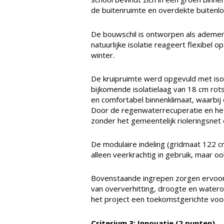
de buitenruimte en overdekte buitenlo
De bouwschil is ontworpen als ademen
natuurlijke isolatie reageert flexibe
winter.
De kruipruimte werd opgevuld met isol
bijkomende isolatielaag van 18 cm rot
en comfortabel binnenklimaat, waarbi
Door de regenwaterrecuperatie en het
zonder het gemeentelijk rioleringsnet 
De modulaire indeling (gridmaat 122
alleen veerkrachtig in gebruik, maar 
Bovenstaande ingrepen zorgen ervoor 
van oververhitting, droogte en waterove
het project een toekomstgerichte voor
Criterium 3: Innovatie (2 punten)