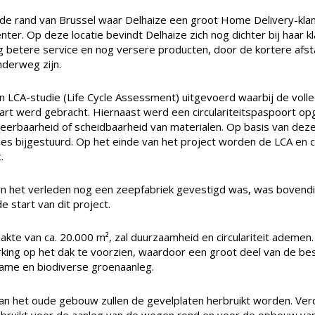
an de rand van Brussel waar Delhaize een groot Home Delivery-kla
nter. Op deze locatie bevindt Delhaize zich nog dichter bij haar k
g betere service en nog versere producten, door de kortere afs
nderweg zijn.
n LCA-studie (Life Cycle Assessment) uitgevoerd waarbij de volle
kaart werd gebracht. Hiernaast werd een circulariteitspaspoort o
eerbaarheid of scheidbaarheid van materialen. Op basis van deze
 bijgestuurd. Op het einde van het project worden de LCA en cir
.
r in het verleden nog een zeepfabriek gevestigd was, was bovendi
e start van dit project.
kte van ca. 20.000 m², zal duurzaamheid en circulariteit ademen
king op het dak te voorzien, waardoor een groot deel van de be
ame en biodiverse groenaanleg.
van het oude gebouw zullen de gevelplaten herbruikt worden. V
ebruikt voor de aanleg van de wegen rond en voor de opbouw va