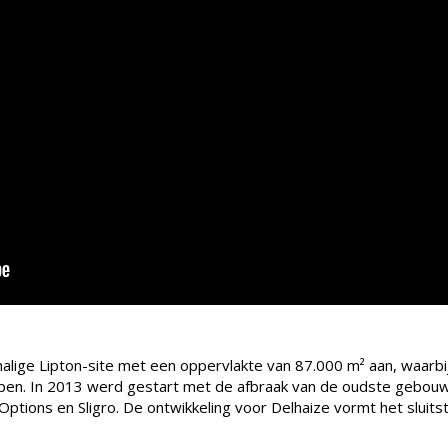
lige Lipton-site met een oppervlakte van 87.000 m² aan, waarbi
lopen. In 2013 werd gestart met de afbraak van de oudste geb
. Options en Sligro. De ontwikkeling voor Delhaize vormt het sluitst