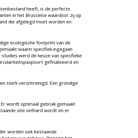
ntenbestand heeft, is de perfecte
lanten in het Brusselse waardoor zij op
tand die afgelegd moet worden en
dige ecologische footprint van de
pgemaakt waarin specifiek ingegaan
 studies werd de keuze van specifieke
culariteitspaspoort gefinaliseerd en
en sterk verontreinigd. Een grondige
. Er wordt optimaal gebruik gemaakt
staande site onthard wordt en er
erder worden ook bestaande
n het nieuwe gebouw. Binnenin het