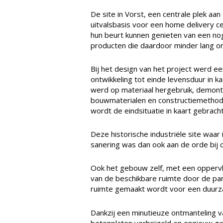
De site in Vorst, een centrale plek a
uitvalsbasis voor een home delivery ce
hun beurt kunnen genieten van een no
producten die daardoor minder lang o
Bij het design van het project werd ee
ontwikkeling tot einde levensduur in 
werd op materiaal hergebruik, demont
bouwmaterialen en constructiemethodes
wordt de eindsituatie in kaart gebracht
Deze historische industriële site waa
sanering was dan ook aan de orde bij d
Ook het gebouw zelf, met een oppervla
van de beschikbare ruimte door de par
ruimte gemaakt wordt voor een duurz
Dankzij een minutieuze ontmanteling 
betonplaten verbrijzeld en opnieuw g