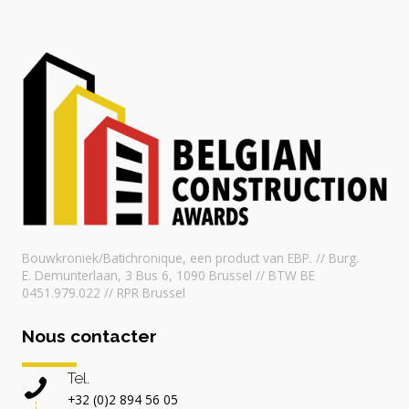
Bouwkroniek/Batichronique, een product van EBP. // Burg.
E. Demunterlaan, 3 Bus 6, 1090 Brussel // BTW BE
0451.979.022 // RPR Brussel
Nous contacter
Tel.
+32 (0)2 894 56 05