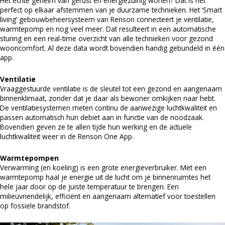
Het echte geheim van gerust en energiezuinig wonen? Dat is het
perfect op elkaar afstemmen van je duurzame technieken. Het ‘Smart
living’ gebouwbeheersysteem van Renson connecteert je ventilatie,
warmtepomp en nog veel meer. Dat resulteert in een automatische
sturing en een real-time overzicht van alle technieken voor gezond
wooncomfort. Al deze data wordt bovendien handig gebundeld in één
app.
Ventilatie
Vraaggestuurde ventilatie is de sleutel tot een gezond en aangenaam
binnenklimaat, zonder dat je daar als bewoner omkijken naar hebt.
De ventilatiesystemen meten continu de aanwezige luchtkwaliteit en
passen automatisch hun debiet aan in functie van de noodzaak.
Bovendien geven ze te allen tijde hun werking en de actuele
luchtkwaliteit weer in de Renson One App.
Warmtepompen
Verwarming (en koeling) is een grote energieverbruiker. Met een
warmtepomp haal je energie uit de lucht om je binnenruimtes het
hele jaar door op de juiste temperatuur te brengen. Een
milieuvriendelijk, efficiënt en aangenaam alternatief voor toestellen
op fossiele brandstof.