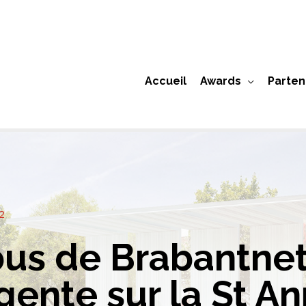
Accueil
Awards
Parten
2
us de Brabantnet
igente sur la St A