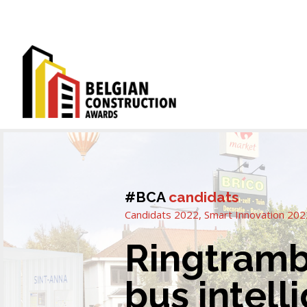
#BCA
candidats
Candidats 2022
,
Smart Innovation 202
Ringtramb
bus intell