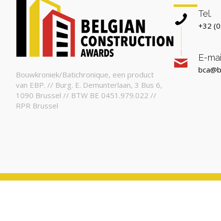
Tel.
+32 (0
E-mai
bca@b
Bouwkroniek/Batichronique, een product
van EBP. // Burg. E. Demunterlaan, 3 Bus 6,
1090 Brussel // BTW BE 0451.979.022 //
RPR Brussel