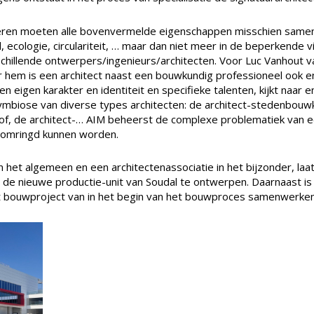
iseren moeten alle bovenvermelde eigenschappen misschien sa
cologie, circulariteit, … maar dan niet meer in de beperkende vi
illende ontwerpers/ingenieurs/architecten. Voor Luc Vanhout van
oor hem is een architect naast een bouwkundig professioneel ook e
en eigen karakter en identiteit en specifieke talenten, kijkt naa
ymbiose van diverse types architecten: de architect-stedenbouw
soof, de architect-… AIM beheerst de complexe problematiek van e
 omringd kunnen worden.
 in het algemeen en een architectenassociatie in het bijzonder, la
de nieuwe productie-unit van Soudal te ontwerpen. Daarnaast is
t bouwproject van in het begin van het bouwproces samenwerken