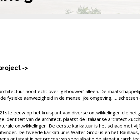
project ->
architectuur nooit echt over ‘gebouwen’ alleen. De maatschappelijk
e fysieke aanwezigheid in de menselijke omgeving, … schetsen d
 21ste eeuw op het kruispunt van diverse ontwikkelingen die het 
 identiteit van de architect, plaatst de Italiaanse architect Zucc
ikaturale ontwikkelingen. De eerste karikatuur is het schaap met vij
uitvinder. De tweede karikatuur is Walter Gropius en het Bauhaus
ens ontstaat in het proces van specialisatie de signatuurarchitec