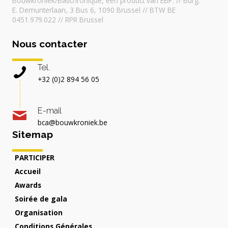
Bouwkroniek/Batichronique, een product van EBP. // Burg.
E. Demunterlaan, 3 Bus 6, 1090 Brussel // BTW BE
0451.979.022 // RPR Brussel
Nous contacter
Tel.
+32 (0)2 894 56 05
E-mail
bca@bouwkroniek.be
Sitemap
PARTICIPER
Accueil
Awards
Soirée de gala
Organisation
Conditions Générales