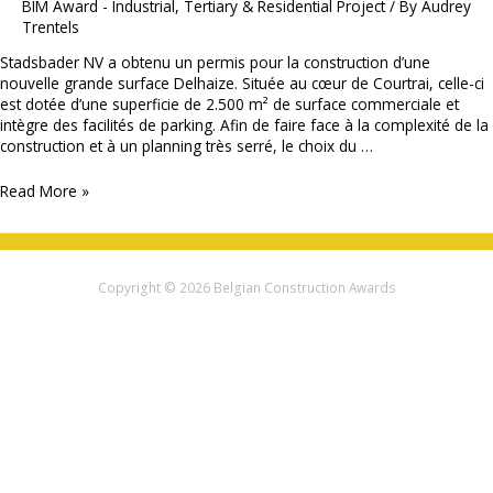
BIM Award - Industrial, Tertiary & Residential Project
/ By
Audrey
Trentels
Stadsbader NV a obtenu un permis pour la construction d’une
nouvelle grande surface Delhaize. Située au cœur de Courtrai, celle-ci
est dotée d’une superficie de 2.500 m² de surface commerciale et
intègre des facilités de parking. Afin de faire face à la complexité de la
construction et à un planning très serré, le choix du …
Stadsbader
Read More »
NV
–
Delhaize
Kortrijk
Copyright © 2026
Belgian Construction Awards