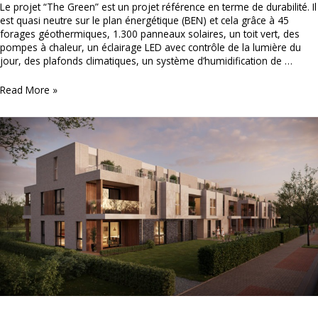
Le projet “The Green” est un projet référence en terme de durabilité. Il
est quasi neutre sur le plan énergétique (BEN) et cela grâce à 45
forages géothermiques, 1.300 panneaux solaires, un toit vert, des
pompes à chaleur, un éclairage LED avec contrôle de la lumière du
jour, des plafonds climatiques, un système d’humidification de …
Vandenbussche
Read More »
NV
–
The
Green