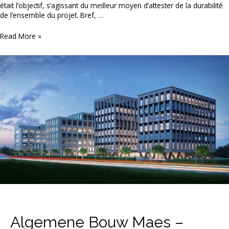
était l’objectif, s’agissant du meilleur moyen d’attester de la durabilité
de l’ensemble du projet. Bref, …
ABETEC
Read More »
architecten
&
ingenieurs
–
Aldi
Turnhout
Algemene Bouw Maes –