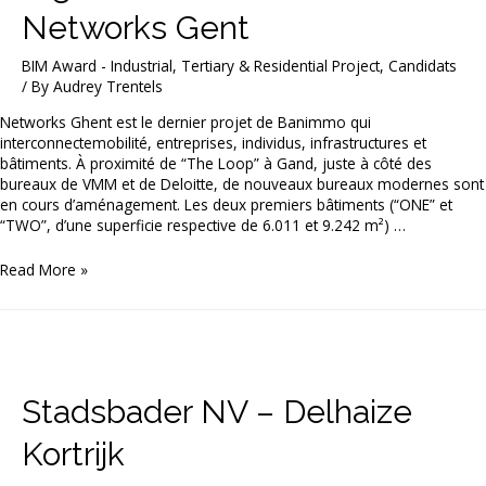
Networks Gent
BIM Award - Industrial, Tertiary & Residential Project
,
Candidats
/ By
Audrey Trentels
Networks Ghent est le dernier projet de Banimmo qui
interconnectemobilité, entreprises, individus, infrastructures et
bâtiments. À proximité de “The Loop” à Gand, juste à côté des
bureaux de VMM et de Deloitte, de nouveaux bureaux modernes sont
en cours d’aménagement. Les deux premiers bâtiments (“ONE” et
“TWO”, d’une superficie respective de 6.011 et 9.242 m²) …
Algemene
Read More »
Bouw
Maes
–
Networks
Gent
Stadsbader NV – Delhaize
Kortrijk