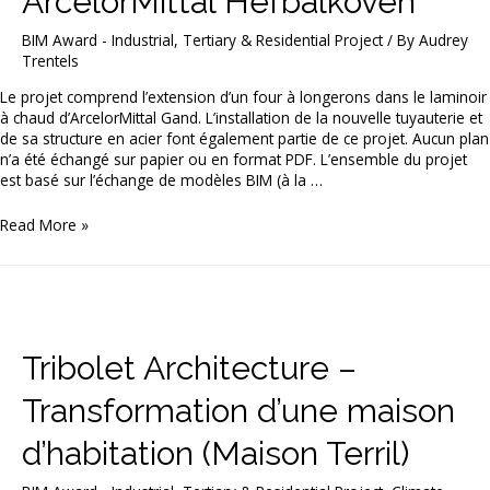
ArcelorMittal Hefbalkoven
BIM Award - Industrial, Tertiary & Residential Project
/ By
Audrey
Trentels
Le projet comprend l’extension d’un four à longerons dans le laminoir
à chaud d’ArcelorMittal Gand. L’installation de la nouvelle tuyauterie et
de sa structure en acier font également partie de ce projet. Aucun plan
n’a été échangé sur papier ou en format PDF. L’ensemble du projet
est basé sur l’échange de modèles BIM (à la …
Sweco
Read More »
Belgium
bv/srl
–
ArcelorMittal
Hefbalkoven
Tribolet Architecture –
Transformation d’une maison
d’habitation (Maison Terril)