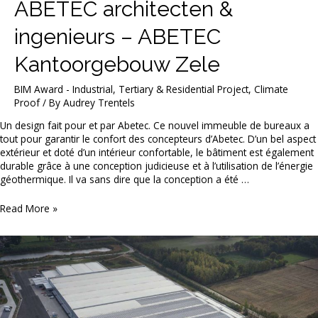
ABETEC architecten &
ingenieurs – ABETEC
Kantoorgebouw Zele
BIM Award - Industrial, Tertiary & Residential Project
,
Climate
Proof
/ By
Audrey Trentels
Un design fait pour et par Abetec. Ce nouvel immeuble de bureaux a
tout pour garantir le confort des concepteurs d’Abetec. D’un bel aspect
extérieur et doté d’un intérieur confortable, le bâtiment est également
durable grâce à une conception judicieuse et à l’utilisation de l’énergie
géothermique. Il va sans dire que la conception a été …
ABETEC
Read More »
architecten
&
ingenieurs
–
ABETEC
Kantoorgebouw
Zele