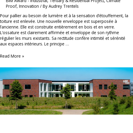
BIM Award - Industrial, Tertiary & Residential Project
,
Climate
Proof
,
Innovation
/ By
Audrey Trentels
Pour pallier au besoin de lumière et à la sensation d’étouffement, la
toiture est enlevée. Une nouvelle enveloppe est superposée à
l’ancienne. Elle est construite entièrement en bois et en verre.
L’ossature est clairement affirmée et enveloppe de son rythme
régulier les murs existants. Sa rectitude confère intimité et sérénité
aux espaces intérieurs. Le principe …
Tribolet
Read More »
Architecture
–
Transformation
d’une
maison
d’habitation
(Maison
Terril)