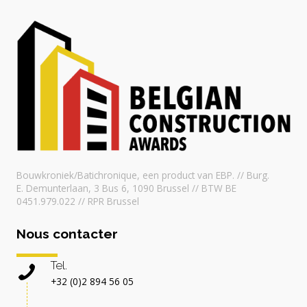
Bouwkroniek/Batichronique, een product van EBP. // Burg.
E. Demunterlaan, 3 Bus 6, 1090 Brussel // BTW BE
0451.979.022 // RPR Brussel
Nous contacter
Tel.
+32 (0)2 894 56 05