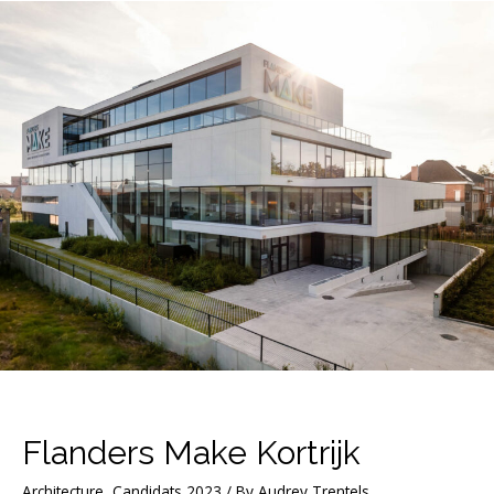
Flanders Make Kortrijk
Architecture
,
Candidats 2023
/ By
Audrey Trentels