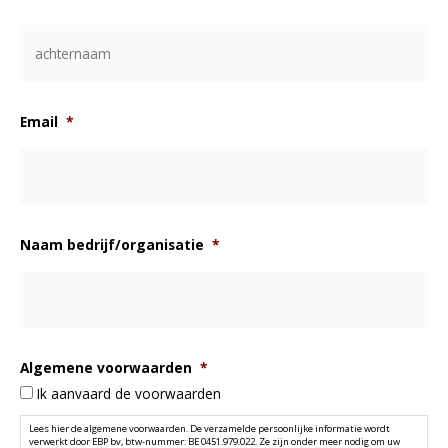
vo
Email
*
Naam bedrijf/organisatie
*
Algemene voorwaarden
*
Ik aanvaard de voorwaarden
Lees hier de
algemene voorwaarden
. De verzamelde persoonlijke informatie wordt
verwerkt door EBP bv, btw-nummer: BE 0451.979.022. Ze zijn onder meer nodig om uw