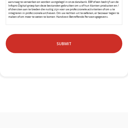
aanvraag te verwerken en worden vastgelegd in onze databank. EBP of een bedrijf van de
Infopro Digital-groep
kan deze bestanden gebruiken om u of hun klanten producten en /
of diensten aan te bieden die nuttig zijn voor uw professionele activiteiten of om u te
integreren in professionele archieven. Om uw rechten uit te oefenen, er bezwaar tegen te
maken of om meer te weten te komen:
Handvest Betreffende Persoonsgegevens.