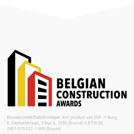
Bouwkroniek/Batichronique, een product van EBP. // Burg.
E. Demunterlaan, 3 Bus 6, 1090 Brussel // BTW BE
0451.979.022 // RPR Brussel