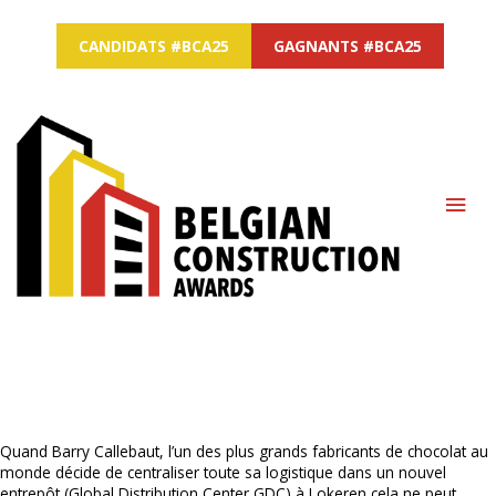
CANDIDATS #BCA25
GAGNANTS #BCA25
MAI
ME
Quand Barry Callebaut, l’un des plus grands fabricants de chocolat au
monde décide de centraliser toute sa logistique dans un nouvel
entrepôt (Global Distribution Center GDC) à Lokeren cela ne peut