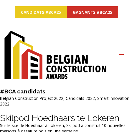
CANDIDATS #BCA25
GAGNANTS #BCA25
MAI
ME
#BCA
candidats
Belgian Construction Project 2022
,
Candidats 2022
,
Smart Innovation
2022
Skilpod Hoedhaarsite Lokeren
Sur le site de Hoedhaar à Lokeren, Skilpod a construit 10 nouvelles
maisons à ossature bois en une semaine.