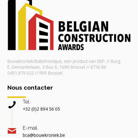
Bouwkroniek/Batichronique, een product van EBP. // Burg.
E. Demunterlaan, 3 Bus 6, 1090 Brussel // BTW BE
0451.979.022 // RPR Brussel
Nous contacter
Tel.
+32 (0)2 894 56 05
E-mail
bca@bouwkroniek.be