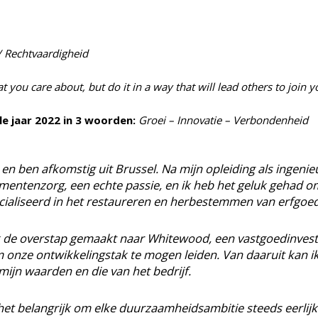
/ R
echtvaardigheid
at you care about, but do it in a way that will lead others to join y
le jaar 2022 in 3 woorden:
Groei – Innovatie – Verbondenheid
en ben afkomstig uit Brussel. Na mijn opleiding als ingenie
entenzorg, een echte passie, en ik heb het geluk gehad om 
cialiseerd in het restaureren en herbestemmen van erfgoed
k de overstap gemaakt naar Whitewood, een vastgoedinvest
 onze ontwikkelingstak te mogen leiden. Van daaruit kan ik
t mijn waarden en die van het bedrijf.
 het belangrijk om elke duurzaamheidsambitie steeds eerlijk