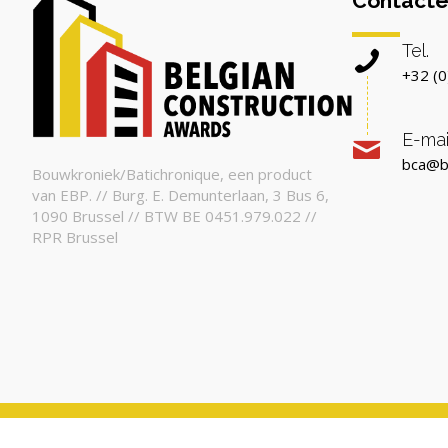
Contacte
Tel.
+32 (0
E-mai
bca@b
Bouwkroniek/Batichronique, een product
van EBP. // Burg. E. Demunterlaan, 3 Bus 6,
1090 Brussel // BTW BE 0451.979.022 //
RPR Brussel