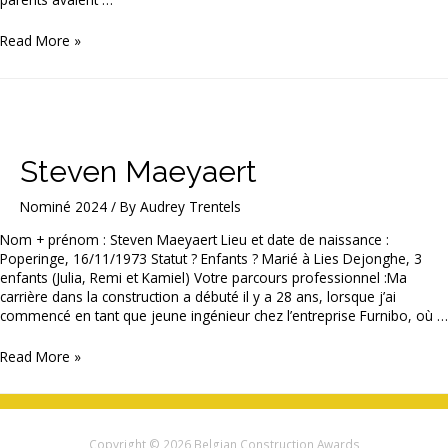
Jan
Read More »
Cools
Steven Maeyaert
Nominé 2024
/ By
Audrey Trentels
Nom + prénom : Steven Maeyaert Lieu et date de naissance :
Poperinge, 16/11/1973 Statut ? Enfants ? Marié à Lies Dejonghe, 3
enfants (Julia, Remi et Kamiel) Votre parcours professionnel :Ma
carrière dans la construction a débuté il y a 28 ans, lorsque j’ai
commencé en tant que jeune ingénieur chez l’entreprise Furnibo, où …
Steven
Read More »
Maeyaert
Copyright © 2026
Belgian Construction Awards