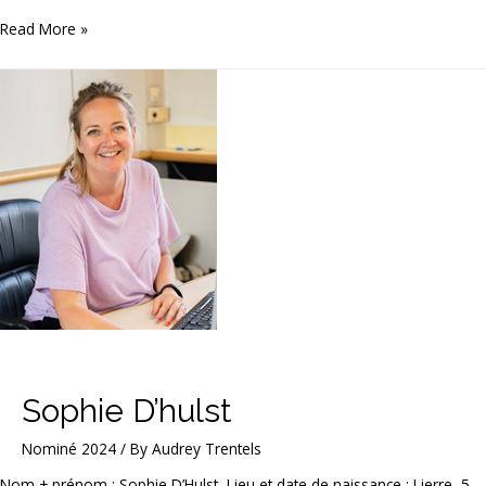
Eline
Read More »
Van
de
Walle
Sophie D’hulst
Nominé 2024
/ By
Audrey Trentels
Nom + prénom : Sophie D’Hulst Lieu et date de naissance : Lierre, 5