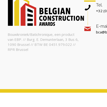
Tel.
+32 (0
E-mai
bca@b
Bouwkroniek/Batichronique, een product
van EBP. // Burg. E. Demunterlaan, 3 Bus 6,
1090 Brussel // BTW BE 0451.979.022 //
RPR Brussel