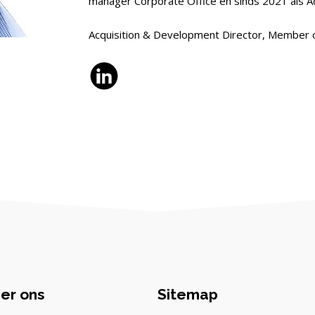
manager Corporate Office en sinds 2021 als A
Acquisition & Development Director
,
Member o
er ons
Sitemap