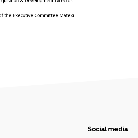
cquisition & Development Director.
f the Executive Committee
Matexi
Social media