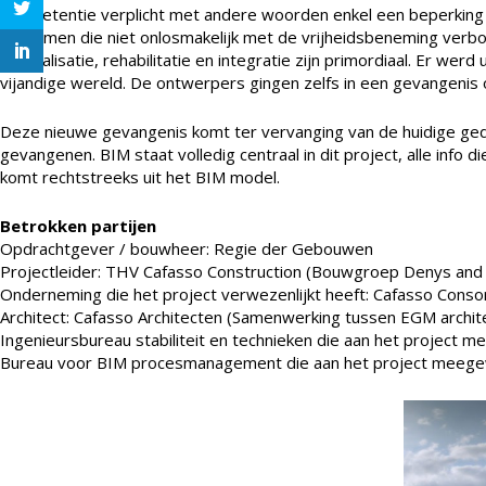
Een detentie verplicht met andere woorden enkel een beperking v
ontnomen die niet onlosmakelijk met de vrijheidsbeneming verbon
Normalisatie, rehabilitatie en integratie zijn primordiaal. Er we
vijandige wereld. De ontwerpers gingen zelfs in een gevangenis
Deze nieuwe gevangenis komt ter vervanging van de huidige geda
gevangenen. BIM staat volledig centraal in dit project, alle info
komt rechtstreeks uit het BIM model.
Betrokken partijen
Opdrachtgever / bouwheer: Regie der Gebouwen
Projectleider: THV Cafasso Construction (Bouwgroep Denys and 
Onderneming die het project verwezenlijkt heeft: Cafasso Cons
Architect: Cafasso Architecten (Samenwerking tussen EGM archit
Ingenieursbureau stabiliteit en technieken die aan het project 
Bureau voor BIM procesmanagement die aan het project meegew