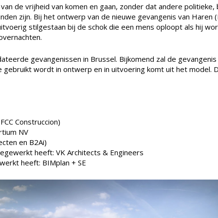
an de vrijheid van komen en gaan, zonder dat andere politieke, b
den zijn. Bij het ontwerp van de nieuwe gevangenis van Haren (B
rd uitvoerig stilgestaan bij de schok die een mens oploopt als hij
 overnachten.
teerde gevangenissen in Brussel. Bijkomend zal de gevangenis do
 die gebruikt wordt in ontwerp en in uitvoering komt uit het mode
FCC Construccion)
ortium NV
ecten en B2Ai)
meegewerkt heeft: VK Architects & Engineers
erkt heeft: BIMplan + SE