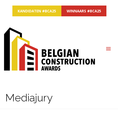
KANDIDATEN #BCA25
WINNAARS #BCA25
MAI
ME
Mediajury