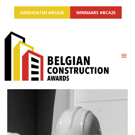
KANDIDATEN #BCA25
WINNAARS #BCA25
MAI
ME