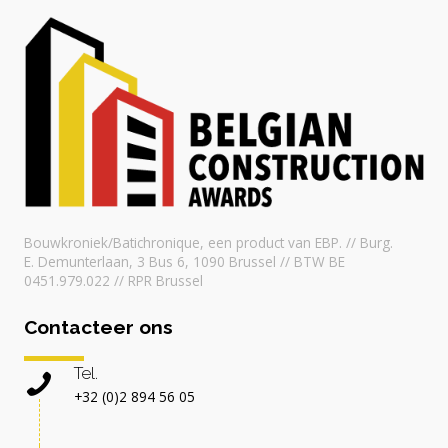
Bouwkroniek/Batichronique, een product van EBP. // Burg.
E. Demunterlaan, 3 Bus 6, 1090 Brussel // BTW BE
0451.979.022 // RPR Brussel
Contacteer ons
Tel.
+32 (0)2 894 56 05