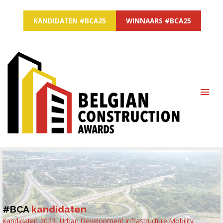
KANDIDATEN #BCA25
WINNAARS #BCA25
MAI
ME
#BCA
kandidaten
Kandidaten 2023
,
Urban Development Infrastructure Mobility