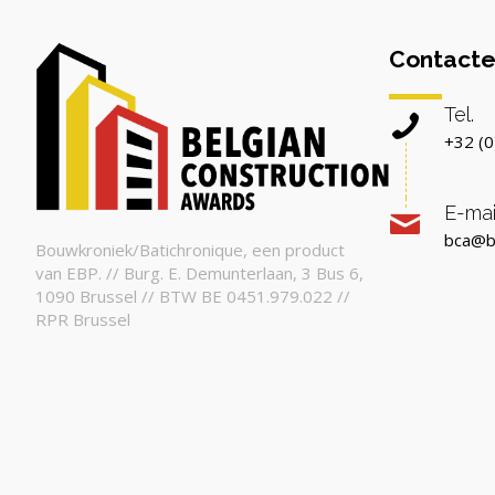
Contacte
Tel.
+32 (0
E-mai
bca@b
Bouwkroniek/Batichronique, een product
van EBP. // Burg. E. Demunterlaan, 3 Bus 6,
1090 Brussel // BTW BE 0451.979.022 //
RPR Brussel