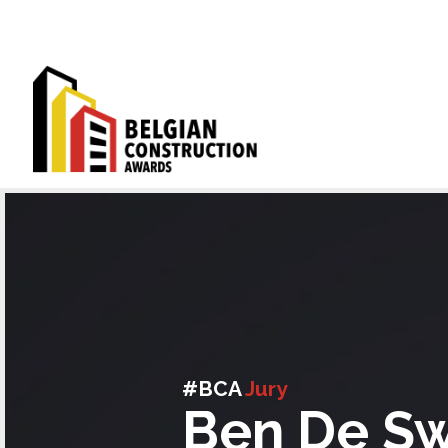
#BCA
Jury
Ben De S