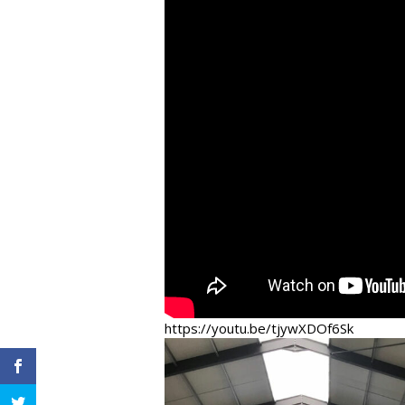
https://youtu.be/tjywXDOf6Sk