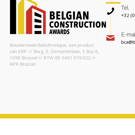
Tel.
+32 (0
E-mai
bca@b
Bouwkroniek/Batichronique, een product
van EBP. // Burg. E. Demunterlaan, 3 Bus 6,
1090 Brussel // BTW BE 0451.979.022 //
RPR Brussel