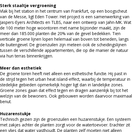
Sterk staaltje vergroening
Vlak bij het station in het centrum van Frankfurt, op een boogscheut
van de Messe, ligt Eden Tower. Het project is een samenwerking van
Jaspers-Eyers Architects en TLBS, naar een ontwerp van Jahn-MK. Wat
de 100 meter hoge woontoren met name bijzonder maakt, zijn de
meer dan 185.000 planten die 20% van de gevel bedekken. Tien
verticale groene lijnen lopen helemaal van boven tot beneden, langs
de buitengevel. De groenzuilen zijn meteen ook de scheidingslijnen
tussen de verschillende appartementen, die op die manier de natuur
via hun terras binnenkrijgen.
Meer dan esthetiek
De groene toren heeft niet alleen een esthetische functie. Hij past in
de strijd tegen het urban heat island-effect, waarbij de temperatuur in
stedelijke gebieden opmerkelijk hoger ligt dan in landelijke zones.
Groene zones gaan dat effect tegen en dragen aanzienlijk bij tot het
welzijn van de bewoners. Ook gebouwen worden daarvoor maximaal
benut.
Huzarenstukje
Technisch gezien zijn de groenzuilen een huzarenstukje. Een systeem
met zakjes achter de planten zorgt voor de watertoevoer. Erachter zit
een vlies dat water vasthoudt. De planten zelf moeten niet alleen