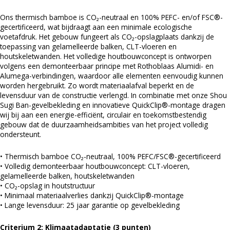
Ons thermisch bamboe is CO₂-neutraal en 100% PEFC- en/of FSC®-
gecertificeerd, wat bijdraagt aan een minimale ecologische
voetafdruk. Het gebouw fungeert als CO₂-opslagplaats dankzij de
toepassing van gelamelleerde balken, CLT-vloeren en
houtskeletwanden. Het volledige houtbouwconcept is ontworpen
volgens een demonteerbaar principe met Rothoblaas Alumidi- en
Alumega-verbindingen, waardoor alle elementen eenvoudig kunnen
worden hergebruikt. Zo wordt materiaalafval beperkt en de
levensduur van de constructie verlengd. In combinatie met onze Shou
Sugi Ban-gevelbekleding en innovatieve QuickClip®-montage dragen
wij bij aan een energie-efficiënt, circulair en toekomstbestendig
gebouw dat de duurzaamheidsambities van het project volledig
ondersteunt.
• Thermisch bamboe CO₂-neutraal, 100% PEFC/FSC®-gecertificeerd
• Volledig demonteerbaar houtbouwconcept: CLT-vloeren,
gelamelleerde balken, houtskeletwanden
• CO₂-opslag in houtstructuur
• Minimaal materiaalverlies dankzij QuickClip®-montage
• Lange levensduur: 25 jaar garantie op gevelbekleding
Criterium 2: Klimaatadaptatie (3 punten)