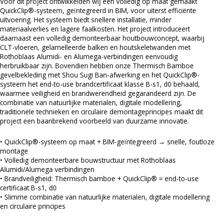
Voor dit project ontwikkelden wij een volledig op maat gemaakt
QuickClip®-systeem, geïntegreerd in BIM, voor uiterst efficiënte
uitvoering. Het systeem biedt snellere installatie, minder
materiaalverlies en lagere faalkosten. Het project introduceert
daarnaast een volledig demonteerbaar houtbouwconcept, waarbij
CLT-vloeren, gelamelleerde balken en houtskeletwanden met
Rothoblaas Alumidi- en Alumega-verbindingen eenvoudig
herbruikbaar zijn. Bovendien hebben onze Thermisch Bamboe
gevelbekleding met Shou Sugi Ban-afwerking en het QuickClip®-
systeem het end-to-use brandcertificaat klasse B-s1, d0 behaald,
waarmee veiligheid en brandwerendheid gegarandeerd zijn. De
combinatie van natuurlijke materialen, digitale modellering,
traditionele technieken en circulaire demontageprincipes maakt dit
project een baanbrekend voorbeeld van duurzame innovatie.
• QuickClip®-systeem op maat + BIM-geïntegreerd → snelle, foutloze
montage
• Volledig demonteerbare bouwstructuur met Rothoblaas
Alumidi/Alumega verbindingen
• Brandveiligheid: Thermisch bamboe + QuickClip® = end-to-use
certificaat B-s1, d0
• Slimme combinatie van natuurlijke materialen, digitale modellering
en circulaire principes