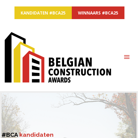
KANDIDATEN #BCA25
WINNAARS #BCA25
MAI
ME
#BCA
kandidaten