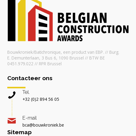
Bouwkroniek/Batichronique, een product van EBP. // Burg.
E. Demunterlaan, 3 Bus 6, 1090 Brussel // BTW BE
0451.979.022 // RPR Brussel
Contacteer ons
Tel.
+32 (0)2 894 56 05
E-mail
bca@bouwkroniek.be
Sitemap