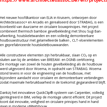
https://www.architectesassoc.be/en/project
Het nieuwe hoofdkantoor van ELIA in Kruisem, ontworpen door
Architectesassoc+ en Arcadis en gerealiseerd door STRABAG, is een
toonbeeld van duurzame en circulaire bouwprincipes. Het project
combineert thermisch bamboe gevelbekleding met Shou Sugi Ban-
afwerking, houtskeletwanden en een volledig demonteerbare
houtbouwstructuur met gelamelleerde balken , CLT-vloerelementen
en geprefabriceerde houtskeletbouwwanden.
Alle constructieve elementen zijn herbruikbaar, slaan CO₂ op en
sluiten aan bij de ambities van BREEAM- en DGNB-certificering.
De montage van zowel de houten gevelbekleding als de houtbouw
werd uitgevoerd door Woema, in opdracht van STRABAG. Woema
stond tevens in voor de engineering van de houtbouw, met
bijzondere aandacht voor circulaire en demonteerbare verbindingen
zodat maximale herbruikbaarheid in de toekomst gegarandeerd blijft.
Dankzij het innovatieve QuickClip®-systeem van Carpentier, volledig
geïntegreerd in BIM, verliep de montage uiterst efficiënt. Dit project
toont dat innovatie, veiligheid en circulaire principes hand in hand
gaan in moderne utiliteitsbouw.