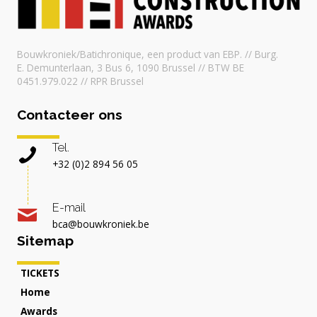
Bouwkroniek/Batichronique, een product van EBP. // Burg.
E. Demunterlaan, 3 Bus 6, 1090 Brussel // BTW BE
0451.979.022 // RPR Brussel
Contacteer ons
Tel.
+32 (0)2 894 56 05
E-mail
bca@bouwkroniek.be
Sitemap
TICKETS
Home
Awards