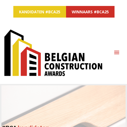
KANDIDATEN #BCA25
WINNAARS #BCA25
MAI
ME