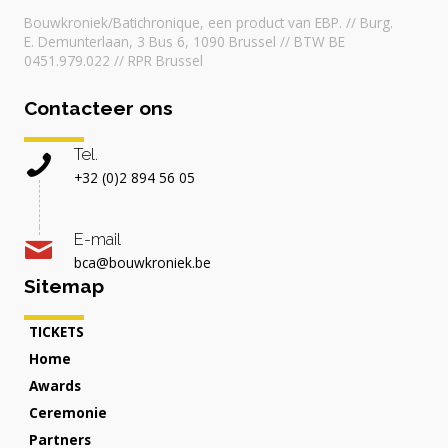
Bouwkroniek/Batichronique, een product van EBP. // Burg.
E. Demunterlaan, 3 Bus 6, 1090 Brussel // BTW BE
0451.979.022 // RPR Brussel
Contacteer ons
Tel.
+32 (0)2 894 56 05
E-mail
bca@bouwkroniek.be
Sitemap
TICKETS
Home
Awards
Ceremonie
Partners