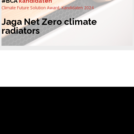
#BCA
kandidaten
Climate Future Solution Award
,
Kandidaten 2024
Jaga Net Zero climate
radiators