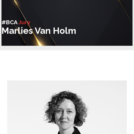
#BCA
Jury
Marlies Van Holm