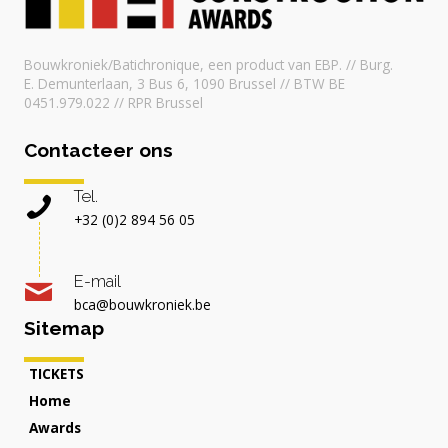
Bouwkroniek/Batichronique, een product van EBP. // Burg.
E. Demunterlaan, 3 Bus 6, 1090 Brussel // BTW BE
0451.979.022 // RPR Brussel
Contacteer ons
Tel.
+32 (0)2 894 56 05
E-mail
bca@bouwkroniek.be
Sitemap
TICKETS
Home
Awards