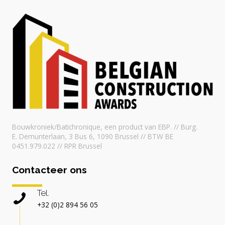
Bouwkroniek/Batichronique, een product van EBP. // Burg.
E. Demunterlaan, 3 Bus 6, 1090 Brussel // BTW BE
0451.979.022 // RPR Brussel
Contacteer ons
Tel.
+32 (0)2 894 56 05