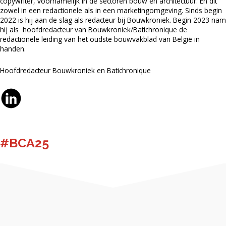
copywriter, voornamelijk in de sector
en
bouw en architectuur. En dit
zowel in een redactionele als in een marketingomgeving. Sinds begin
2022
is hij
aan de slag als redacteur bij Bouwkroniek. Begin 2023 nam
hij
als hoofdredacteur
van Bouwkroniek/
Batichronique
de
redactionele leiding
van het oudste bouwvakblad van België
in
handen.
Hoofdredacteur Bouwkroniek en
Batichronique
#BCA25