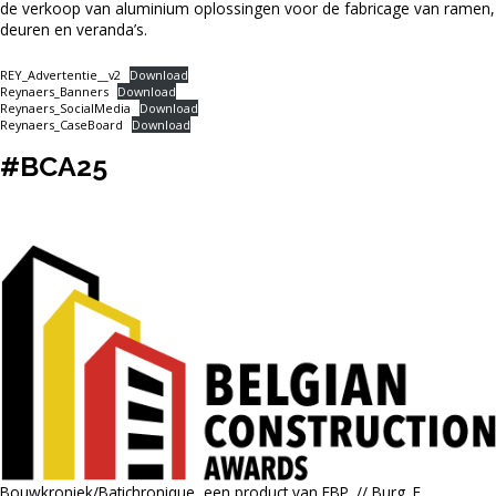
de verkoop van aluminium oplossingen voor de fabricage van ramen,
deuren en veranda’s.
REY_Advertentie__v2
Download
Reynaers_Banners
Download
Reynaers_SocialMedia
Download
Reynaers_CaseBoard
Download
#BCA25
Bouwkroniek/Batichronique, een product van EBP. // Burg. E.