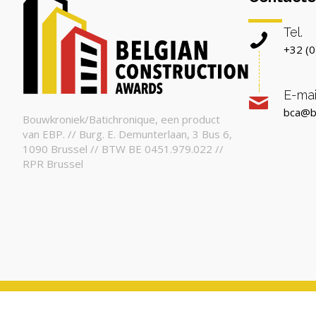
Tel.
+32 (0
E-mai
bca@b
Bouwkroniek/Batichronique, een product
van EBP. // Burg. E. Demunterlaan, 3 Bus 6,
1090 Brussel // BTW BE 0451.979.022 //
RPR Brussel