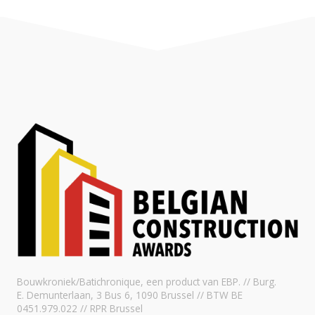
Bouwkroniek/Batichronique, een product van EBP. // Burg.
E. Demunterlaan, 3 Bus 6, 1090 Brussel // BTW BE
0451.979.022 // RPR Brussel