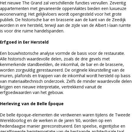
Het nieuwe The Grand zal verschillende functies vervullen. Zeventig
appartementen met gevarieerde oppervlaktes bieden een luxueuze
woonervaring. Het gelijkvloers wordt opengesteld voor het grote
publiek. De historische bar en brasserie aan de kant van de Zeedijk
worden in ere hersteld, terwijl aan de zijde van de Albert I-laan ruimte
is voor drie ruime handelspanden.
Erfgoed in Eer Hersteld
Een bouwhistorische analyse vormde de basis voor de restauratie.
Alle historisch waardevolle delen, zoals de drie gevels met
kenmerkende standbeelden, de inkomhal, de bar en de brasserie,
worden zorgvuldig gerestaureerd. De originele kleurstelling van de
muren, plafonds en trappen van de inkomhal wordt hersteld op basis
van materiaaltechnisch onderzoek. Zelfs de minder waardevolle delen
krijgen een nieuwe interpretatie, vertrekkend vanuit de
erfgoedwaarden van het gebouw.
Herleving van de Belle Époque
De belle époque-elementen die verdwenen waren tijdens de Tweede
Wereldoorlog en de werken in de jaren ’60, worden op een
hedendaagse manier gereconstrueerd. Een speelse, eigentijdse en
geraffineerde herinterpretatie van de bestaande architecturale taal