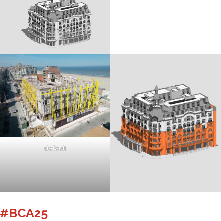
default
#BCA25