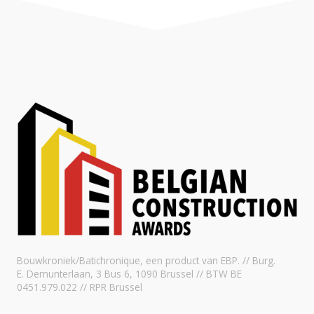
Bouwkroniek/Batichronique, een product van EBP. // Burg.
E. Demunterlaan, 3 Bus 6, 1090 Brussel // BTW BE
0451.979.022 // RPR Brussel