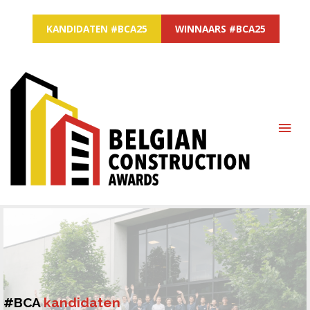
KANDIDATEN #BCA25
WINNAARS #BCA25
MAI
ME
#BCA
kandidaten