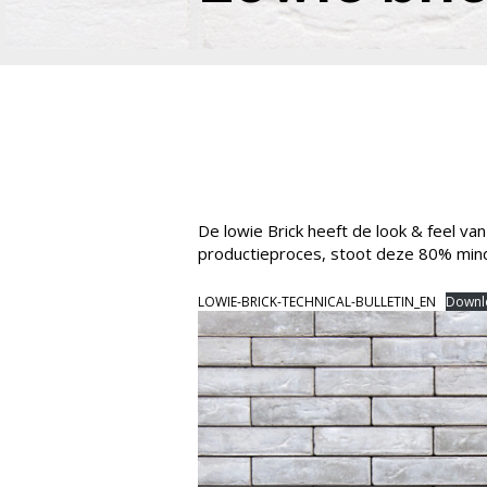
De lowie Brick heeft de look & feel v
productieproces, stoot deze 80% mind
LOWIE-BRICK-TECHNICAL-BULLETIN_EN
Downl