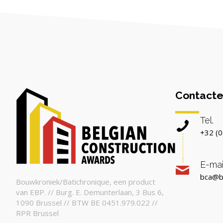
Contacte
Tel.
+32 (0
E-mai
bca@b
Bouwkroniek/Batichronique, een product
van EBP. // Burg. E. Demunterlaan, 3 Bus 6,
1090 Brussel // BTW BE 0451.979.022 //
RPR Brussel